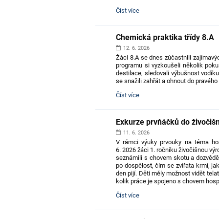
Den
Číst více
bez
aktovek:
Chemická praktika třídy 8.A
12. 6. 2026
Žáci 8.A se dnes zúčastnili zajíma
programu si vyzkoušeli několik poku
destilace, sledovali výbušnost vodík
se snažili zahřát a ohnout do pravého 
Chemická
Číst více
praktika
třídy
8.A:
Exkurze prvňáčků do živočiš
11. 6. 2026
V rámci výuky prvouky na téma hosp
6. 2026 žáci 1. ročníku živočišnou v
seznámili s chovem skotu a dozvěděli
po dospělost, čím se zvířata krmí, j
den pijí. Děti měly možnost vidět tela
kolik práce je spojeno s chovem hosp
Exkurze
Číst více
prvňáčků
do
živočišné