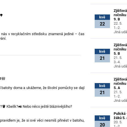
Zjišťová
ročníku
🌳
kvě
9. B
22
22. 5.
1.-2.
Jiná udá
ro nás v recyklačním středisku znamená jediné – čas
ání.
Zjišťová
ročníku
kvě
5. B
21
21. 5.
3.-4.
Jiná udá
🎒
Zjišťová
ročníku
kvě
5. A
 batohy doma a ukážeme, že školní pomůcky se dají
21
21. 5.
1.-2.
Jiná udá
?🪣 Kbelík?🚜 Nebo něco ještě bláznivějšího?
Pulická 
žáků 5. 
kvě
ravidlem je, že si své věci nesmíš přinést v batohu,
20. 5.
20
1.-2.