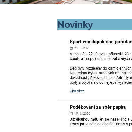
Novinky
Sportovní dopoledne pořáda
27. 6. 2026
V pondělí 22. června připravili žác
sportovní dopoledne plné zábavných v
Děti byly rozděleny do osmičlenných 
Na jednotlivých stanovištích na 
dovednosti, šikovnost, postřeh i tý
body a bojovala o co nejlepší výslede
Sportovní
Číst více
dopoledne
pořádané
osmáky:
Poděkování za sběr papíru
15. 6. 2026
Již dlouhou řadu let se naše škola 
Letos jsme od nich obdrželi dopis s p