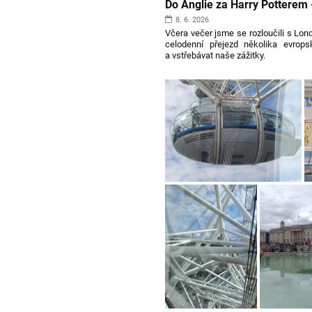
Do Anglie za Harry Potterem -
výroby
ZD
8. 6. 2026
Dobruška:
Včera večer jsme se rozloučili s Lon
celodenní přejezd několika evro
a vstřebávat naše zážitky.