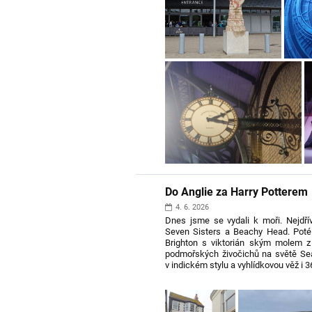
Do Anglie za Harry Potterem 
4. 6. 2026
Dnes jsme se vydali k moři. Nejdří
Seven Sisters a Beachy Head. Poté
Brighton s viktorián ským molem z 
podmořských živočichů na světě Seal
v indickém stylu a vyhlídkovou věž i 3