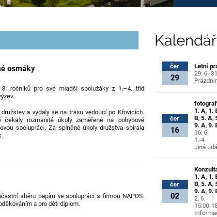
Kalendář
Letní p
čer
né osmáky
29. 6.-31
29
Prázdni
i 8. ročníků pro své mladší spolužáky z 1.–4. tříd
ýzev.
fotograf
1. A, 1. 
družstev a vydaly se na trasu vedoucí po Křovicích.
B, 5. A, 
čer
ně čekaly rozmanité úkoly zaměřené na pohybové
9. A, 9. 
movou spolupráci. Za splněné úkoly družstva sbírala
16
16. 6.
k.
1.-4.
Jiná udá
Konzulta
1. A, 1. 
B, 5. A, 
čer
9. A, 9. 
02
účastní sběru papíru ve spolupráci s firmou NAPOS.
2. 6.
oděkováním a pro děti diplom.
15:00-1
Informa