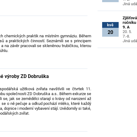
Jiná udá
Zjišťová
ročníku
kvě
9. A
20
20. 5.
vých chemických praktik na místním gymnáziu. Během
7.-8.
sů a praktických činností. Seznámili se s principem
Jiná udá
u a na závěr pracovali se skleněnou trubičkou, kterou
úhlu.
né výroby ZD Dobruška
odářská užitková zvířata navštívili ve čtvrtek 11.
ýrobu společnosti ZD Dobruška a.s.. Během exkurze se
 se, jak se zemědělci starají o krávy od narození až
ak se o ně pečuje a odkud pochází mléko, které každý
ta, dojnice i moderní vybavení stájí. Uvědomily si také,
odářských zvířat.