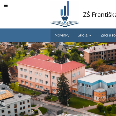
ZŠ Františ
Novinky
Škola
Žáci a r
Hlavní
stránka