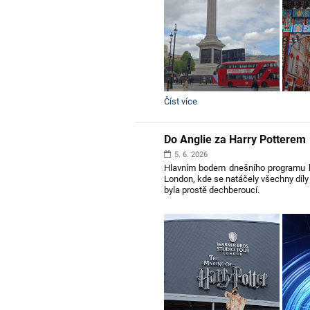
Do
Číst více
Anglie
za
Harry
Do Anglie za Harry Potterem 
Potterem
-
5. 6. 2026
5.
Hlavním bodem dnešního programu by
den:
London, kde se natáčely všechny díly 
byla prostě dechberoucí.