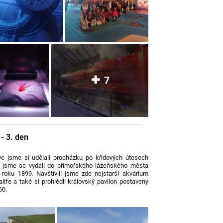
7
- 3. den
ve jsme si udělali procházku po křídových útesech
 jsme se vydali do přímořského lázeňského města
roku 1899. Navštívili jsme zde nejstarší akvárium
ife a také si prohlédli královský pavilon postavený
60.