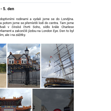
- 5. den
doptivními rodinami a vydali jsme se do Londýna.
a potom jsme se přemístili lodí do centra. Tam jsme
dvali v čínské čtvrti Soho, sídlo krále Charlese
iament a zakončili jízdou na London Eye. Den to byl
m, ale i na zážitky.