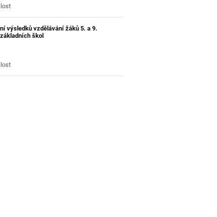
lost
ní výsledků vzdělávání žáků 5. a 9.
 základních škol
lost