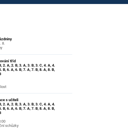
rázdniny
. 8.
ny
ování tříd
B, 2. A, 2. B, 3. A, 3. B, 3. C, 4. A, 4.
5. B, 6. A, 6. B, 7. A, 7. B, 8. A, 8. B,
B
lost
ce s učiteli
B, 2. A, 2. B, 3. A, 3. B, 3. C, 4. A, 4.
5. B, 6. A, 6. B, 7. A, 7. B, 8. A, 8. B,
B
8:00
ční schůzky