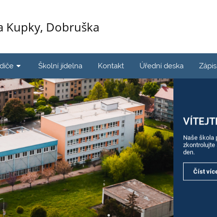
ka Kupky, Dobruška
odiče
Školní jídelna
Kontakt
Úřední deska
Zápi
VÍTEJT
Naše škola 
zkontrolujte
den.
Číst víc