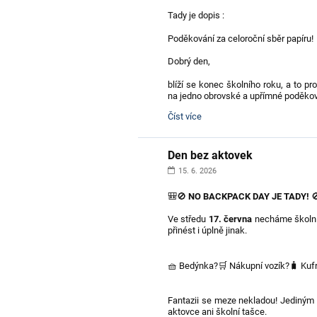
Tady je dopis :
Poděkování za celoroční sběr papíru! 
Dobrý den,
blíží se konec školního roku, a to p
na jedno obrovské a upřímné poděkov
Poděkování
Číst více
za
sběr
papíru:
Den bez aktovek
15. 6. 2026
🎒🚫
NO BACKPACK DAY JE TADY!

Ve středu
17. června
necháme školní
přinést i úplně jinak.
🧺 Bedýnka?🛒 Nákupní vozík?🧳 Kufr
Fantazii se meze nekladou! Jediným p
aktovce ani školní tašce.