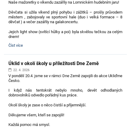
Naše mažoretky o víkendu zazářily na Lomnickém hudebním jaru!
Děvčata si užila víkend plný pohybu i zážitků – prošly průvodem
městem , zabojovaly ve sportovní hale (duo i velká formace – 8
děvčat ) a večer zazářily na galakoncertu.
Jejich light show (svítící hůlky a poi) byla skvělou tečkou za celým
dnem!
Mažoretky
Číst více
nás
reprezentovaly
na
Úklid v okolí školy u příležitosti Dne Země
Lomnickém
hudebním
22. 4. 2026
jaru:
V pondělí 20.4. jsme se v rámci Dne Země zapojili do akce Ukliďme
Česko.
I když nás tentokrát nebylo mnoho, devět odhodlaných
dobrovolníků odvedlo pořádný kus práce.
Okolí školy je zase o něco čistší a příjemnější.
Děkujeme všem, kteří se zapojili!
Každá pomoc má smysl.