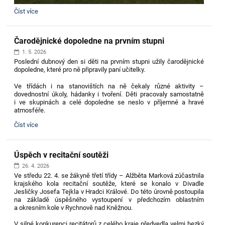
Velký
Číst více
fotbalový
úspěch:
Čarodějnické dopoledne na prvním stupni
1. 5. 2026
Poslední dubnový den si děti na prvním stupni užily čarodějnické
dopoledne, které pro ně připravily paní učitelky.
Ve třídách i na stanovištích na ně čekaly různé aktivity –
dovednostní úkoly, hádanky i tvoření. Děti pracovaly samostatně
i ve skupinách a celé dopoledne se neslo v příjemné a hravé
atmosféře.
Čarodějnické
Číst více
dopoledne
na
prvním
Úspěch v recitační soutěži
stupni:
26. 4. 2026
Ve středu 22. 4. se žákyně třetí třídy – Alžběta Marková zúčastnila
krajského kola recitační soutěže, které se konalo v Divadle
Jesličky Josefa Tejkla v Hradci Králové. Do této úrovně postoupila
na základě úspěšného vystoupení v předchozím oblastním
a okresním kole v Rychnově nad Kněžnou.
V silné konkurenci recitátorů z celého kraje předvedla velmi hezký