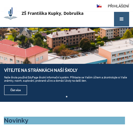
PŘIHLÁŠENÍ
ZŠ Františka Kupky, Dobruška
Hlavní
stránka
VÍTEJTE NA STRÁNKÁCH NAŠÍ ŠKOLY
Naše škola používá EduPage školní informační systém. Přihlaste se Vašim účtem a zkontrolujte si Vaše
známky, rozvrh, suplování, probrané učivo a domácí úkoly na další den.
Číst více
Novinky