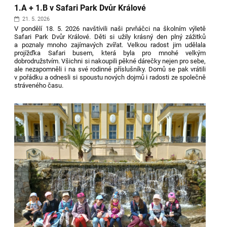
1.A + 1.B v Safari Park Dvůr Králové
21. 5. 2026
V pondělí 18. 5. 2026 navštívili naši prvňáčci na školním výletě
Safari Park Dvůr Králové. Děti si užily krásný den plný zážitků
a poznaly mnoho zajímavých zvířat. Velkou radost jim udělala
projížďka Safari busem, která byla pro mnohé velkým
dobrodružstvím. Všichni si nakoupili pěkné dárečky nejen pro sebe,
ale nezapomněli i na své rodinné příslušníky. Domů se pak vrátili
v pořádku a odnesli si spoustu nových dojmů i radosti ze společně
stráveného času.