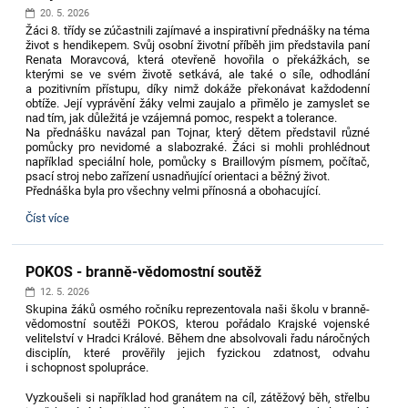
Dvůr
20. 5. 2026
Králové:
Žáci 8. třídy se zúčastnili zajímavé a inspirativní přednášky na téma
život s hendikepem. Svůj osobní životní příběh jim představila paní
Renata Moravcová, která otevřeně hovořila o překážkách, se
kterými se ve svém životě setkává, ale také o síle, odhodlání
a pozitivním přístupu, díky nimž dokáže překonávat každodenní
obtíže. Její vyprávění žáky velmi zaujalo a přimělo je zamyslet se
nad tím, jak důležitá je vzájemná pomoc, respekt a tolerance.
Na přednášku navázal pan Tojnar, který dětem představil různé
pomůcky pro nevidomé a slabozraké. Žáci si mohli prohlédnout
například speciální hole, pomůcky s Braillovým písmem, počítač,
psací stroj nebo zařízení usnadňující orientaci a běžný život.
Přednáška byla pro všechny velmi přínosná a obohacující.
Život
Číst více
s
hendikepem
-
POKOS - branně-vědomostní soutěž
inspirativní
přednáška
12. 5. 2026
pro
Skupina žáků osmého ročníku reprezentovala naši školu v branně-
žáky
vědomostní soutěži POKOS, kterou pořádalo Krajské vojenské
8.
velitelství v Hradci Králové. Během dne absolvovali řadu náročných
tříd:
disciplín, které prověřily jejich fyzickou zdatnost, odvahu
i schopnost spolupráce.
Vyzkoušeli si například hod granátem na cíl, zátěžový běh, střelbu