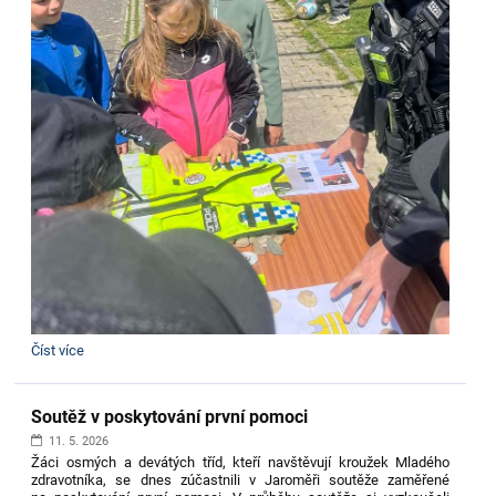
Městská
Číst více
policie
navštívila
družinu:
Soutěž v poskytování první pomoci
11. 5. 2026
Žáci osmých a devátých tříd, kteří navštěvují kroužek Mladého
zdravotníka, se dnes zúčastnili v Jaroměři soutěže zaměřené