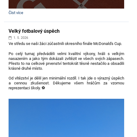
Soutěž
Číst více
v
poskytování
první
Velký fotbalový úspěch
pomoci:
1. 5. 2026
Ve středu se naši žáci zúčastnili okresního finále
McDonald's Cup
.
Po celý turnaj předváděli velmi kvalitní výkony, hráli s velkým
nasazením a jako tým dokázali zvítězit ve všech svých zápasech.
Přesto to na celkové prvenství tentokrát těsně nestačilo a obsadili
krásné druhé místo.
Od vítězství je dělil jen minimální rozdíl. I tak jde o výrazný úspěch
a cennou zkušenost. Děkujeme všem hráčům za vzornou
reprezentaci školy. ⚽