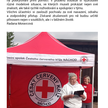
na poskytování první pomoci. V průběhu soutěže si vyzkoušeli
různé modelové situace, ve kterých museli prokázat nejen své
znalosti, ale také rychlé rozhodování a spolupráci v týmu.
Všichni účastníci si zaslouží pochvalu za své nasazení, odvahu
a zodpovědný přístup. Získané zkušenosti pro ně budou určitě
přínosem nejen v soutěžích, ale i v běžném životě.
Radana Moravcová