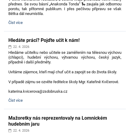
přednes. Se svou básní „Anakonda Tonda“ 🐍 zaujala jak odbornou
porotu, tak přítomné publikum. I přes pečlivou přípravu se však
Bětka dál neumístila.
Úspěch
Číst více
v
recitační
soutěži:
Hledáte práci? Pojďte učit k nám!
22. 4. 2026
Hledáme učitelku nebo učitele se zaměřením na tělesnou výchovu
(chlapci), hudební výchovu, výtvarnou výchovu, český jazyk,
případně i další předměty.
Uvítáme zájemce, kteří mají chuť učit a zapojit se do života školy.
V případě zájmu se ozvěte ředitelce školy Mgr. Kateřině Kvíčerové.
katerina.kvicerova@zsdobruska.cz
Hledáte
Číst více
práci?
Pojďte
učit
Mažoretky nás reprezentovaly na Lomnickém
k
nám!:
hudebním jaru
22. 4. 2026