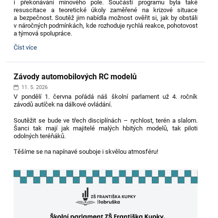
i překonávání minového pole. Součástí programu byla také
resuscitace a teoretické úkoly zaměřené na krizové situace
a bezpečnost. Soutěž jim nabídla možnost ověřit si, jak by obstáli
v náročných podmínkách, kde rozhoduje rychlá reakce, pohotovost
a týmová spolupráce.
POKOS
Číst více
-
branně-
vědomostní
Závody automobilových RC modelů
soutěž:
11. 5. 2026
V pondělí 1. června pořádá náš školní parlament už 4. ročník
závodů autíček na dálkové ovládání.
Soutěžit se bude ve třech disciplínách – rychlost, terén a slalom.
Šanci tak mají jak majitelé malých hbitých modelů, tak piloti
odolných teréňáků.
Těšíme se na napínavé souboje i skvělou atmosféru!