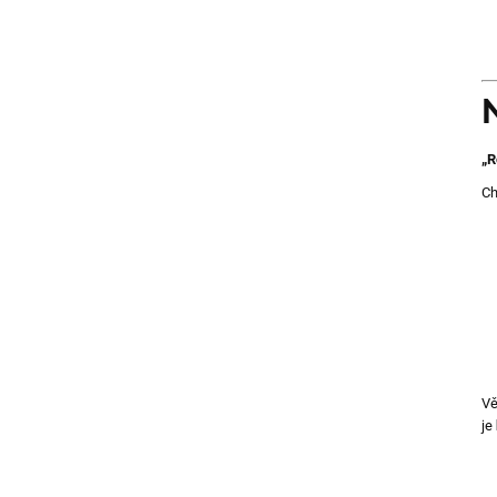
„R
Ch
Vě
je