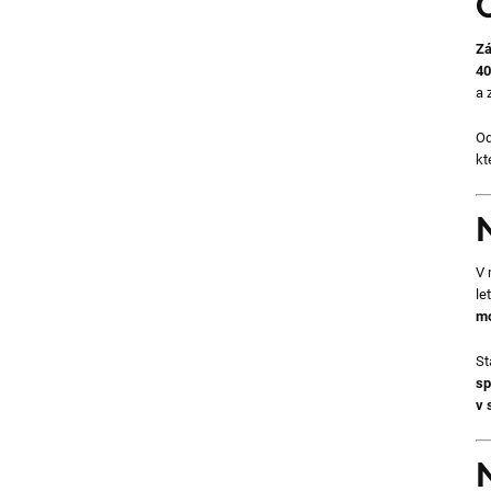
školy
Zá
40
a 
Od
kt
V 
le
mo
St
sp
v 