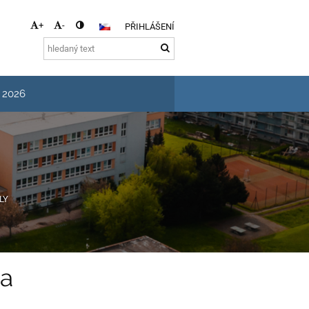
+
-
PŘIHLÁŠENÍ
s 2026
LY
ka