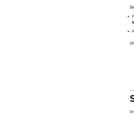
Šk
P
t
N
Ch
Dr