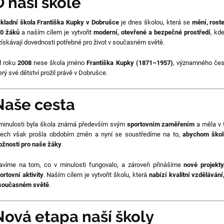
O naší škole
kladní škola Františka Kupky v Dobrušce
je dnes školou, která se
mění, rost
0 žáků
a naším cílem je vytvořit
moderní, otevřené a bezpečné prostředí
, kde
získávají dovednosti potřebné pro život v současném světě.
 roku
2008
nese škola jméno
Františka Kupky (1871–1957)
, významného čes
erý své dětství prožil právě v Dobrušce.
Naše cesta
minulosti byla škola známá především svým
sportovním zaměřením
a měla v t
tech však prošla obdobím změn a nyní se soustředíme na to,
abychom škole
žnosti pro naše žáky
.
avíme na tom, co v minulosti fungovalo, a zároveň přinášíme
nové projekt
ortovní aktivity
. Naším cílem je vytvořit školu, která
nabízí kvalitní vzdělávání
současném světě
.
Nová etapa naší školy