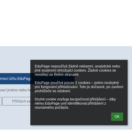
EduPage nepoužívá žádné reklamní, analytické nebo 
jiné soukromí ohrožující cookies. Žádné cookies se 
nesdílejí se třetími stranami.

pomocí účtu EduPage
EduPage používá pouze 2 cookies – jedno nezbytné 
pro fungování přihlašování. Toto je dočasné, po zavření 
vací jméno nebo heslo
prohlížeče se odstraní.

Druhé cookie zvyšuje bezpečnost přihlášení – díky 
Přihlásit se přes Microsoft účet
němu EduPage umí identifikovat přihlášení z 
neznámého počítače.
OK