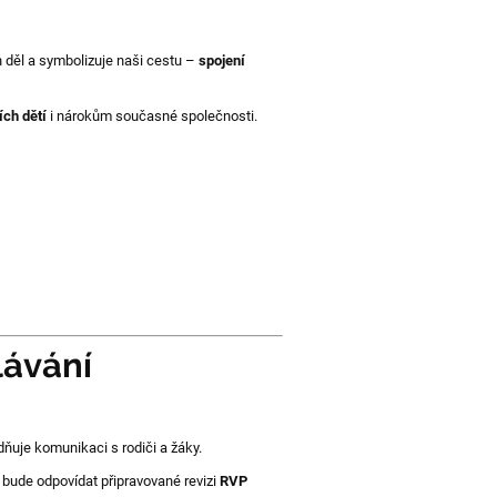
h děl a symbolizuje naši cestu –
spojení
ích dětí
i nárokům současné společnosti.
ávání
dňuje komunikaci s rodiči a žáky.
ý bude odpovídat připravované revizi
RVP