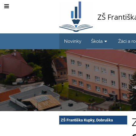
ZŠ Františ
Novinky
Škola
Žáci a r
H
Profil
ZŠ Františka Kupky, Dobruška