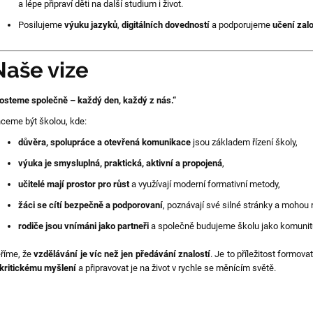
a lépe připraví děti na další studium i život.
Posilujeme
výuku jazyků
,
digitálních dovedností
a podporujeme
učení zal
Naše vize
osteme společně – každý den, každý z nás.“
ceme být školou, kde:
důvěra, spolupráce a otevřená komunikace
jsou základem řízení školy,
výuka je smysluplná, praktická, aktivní a propojená
,
učitelé mají prostor pro růst
a využívají moderní formativní metody,
žáci se cítí bezpečně a podporovaní
, poznávají své silné stránky a mohou r
rodiče jsou vnímáni jako partneři
a společně budujeme školu jako komunit
říme, že
vzdělávání je víc než jen předávání znalostí
. Je to příležitost formov
kritickému myšlení
a připravovat je na život v rychle se měnícím světě.