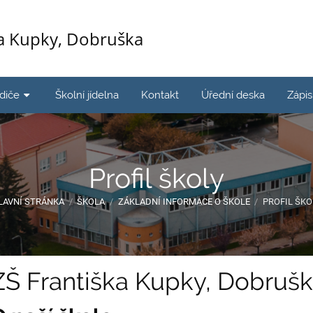
ka Kupky, Dobruška
odiče
Školní jídelna
Kontakt
Úřední deska
Zápi
Profil školy
LAVNÍ STRÁNKA
/
ŠKOLA
/
ZÁKLADNÍ INFORMACE O ŠKOLE
/
PROFIL ŠKO
ZŠ Františka Kupky, Dobruš