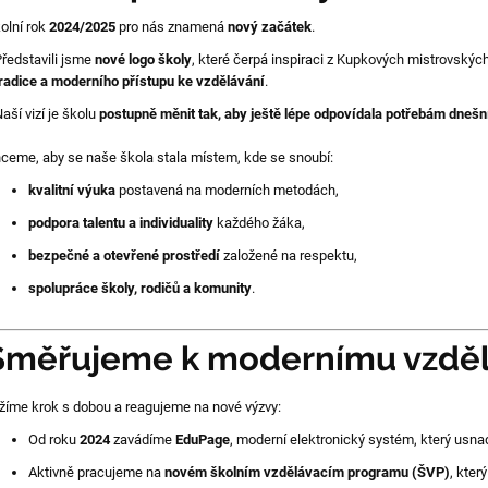
olní rok
2024/2025
pro nás znamená
nový začátek
.
ředstavili jsme
nové logo školy
, které čerpá inspiraci z Kupkových mistrovskýc
radice a moderního přístupu ke vzdělávání
.
aší vizí je školu
postupně měnit tak, aby ještě lépe odpovídala potřebám dnešn
ceme, aby se naše škola stala místem, kde se snoubí:
kvalitní výuka
postavená na moderních metodách,
podpora talentu a individuality
každého žáka,
bezpečné a otevřené prostředí
založené na respektu,
spolupráce školy, rodičů a komunity
.
Směřujeme k modernímu vzděl
žíme krok s dobou a reagujeme na nové výzvy:
Od roku
2024
zavádíme
EduPage
, moderní elektronický systém, který usna
Aktivně pracujeme na
novém školním vzdělávacím programu (ŠVP)
, kter