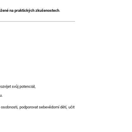
ožené na praktických zkušenostech
.
ozvíjet svůj potenciál,
u.
at osobnosti, podporovat sebevědomí dětí, učit