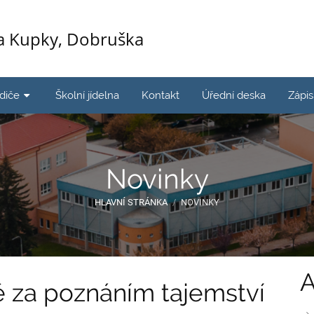
ka Kupky, Dobruška
odiče
Školní jídelna
Kontakt
Úřední deska
Zápi
Novinky
HLAVNÍ STRÁNKA
/
NOVINKY
A
ě za poznáním tajemství