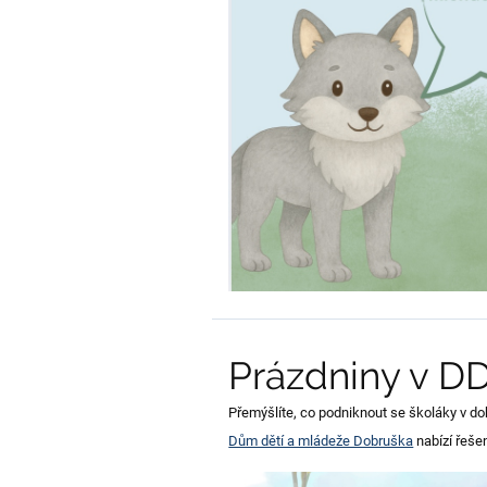
Prázdniny v D
Přemýšlíte, co podniknout se školáky v dob
Dům dětí a mládeže Dobruška
nabízí řešen