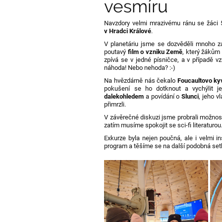
vesmíru
Navzdory velmi mrazivému ránu se žáci 5
v Hradci Králové
.
V planetáriu jsme se dozvěděli mnoho z
poutavý
film o vzniku Země
, který žákům 
zpívá se v jedné písničce, a v případě vz
náhoda! Nebo nehoda? :-)
Na hvězdárně nás čekalo
Foucaultovo ky
pokušení se ho dotknout a vychýlit 
dalekohledem
a povídání o
Slunci
, jeho 
přimrzli.
V závěrečné diskuzi jsme probrali možnost
zatím musíme spokojit se sci-fi literaturou
Exkurze byla nejen poučná, ale i velmi i
program a těšíme se na další podobná set