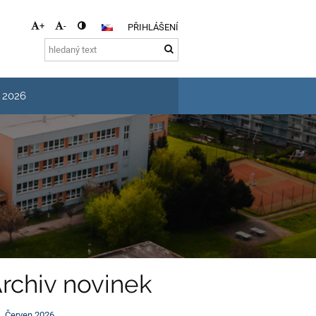
+
-
PŘIHLÁŠENÍ
s 2026
rchiv novinek
Červen 2026