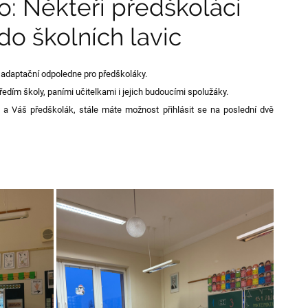
o: Někteří předškoláci
do školních lavic
e adaptační odpoledne pro předškoláky.
edím školy, paními učitelkami i jejich budoucími spolužáky.
 a Váš předškolák, stále máte možnost přihlásit se na poslední dvě