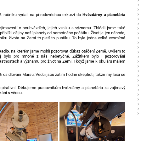
. ročníku vydali na přírodovědnou exkurzi do
Hvězdárny a planetária
ajímavostí o
souhvězdích
, jejich vzniku a významu. Zhlédli jsme také
přiblížil dějiny naší planety od samotného počátku. Život je jen náhoda,
niku života na Zemi to platí to puntíku. To byla jedna velká vesmírná
vadlo
, na kterém jsme mohli pozorovat důkaz otáčení Země. Ovšem to
jej bylo pro mnohé z nás nebetyčné. Zážitkem bylo i
pozorování
vlastnostech a významu pro život na Zemi. I když jsme k okuláru málem
i osídlování Marsu. Vědci jsou zatím hodně skeptičtí, takže my laici se
.
nspirativní. Děkujeme pracovníkům hvězdárny a planetária za zajímavý
kání s vědou.