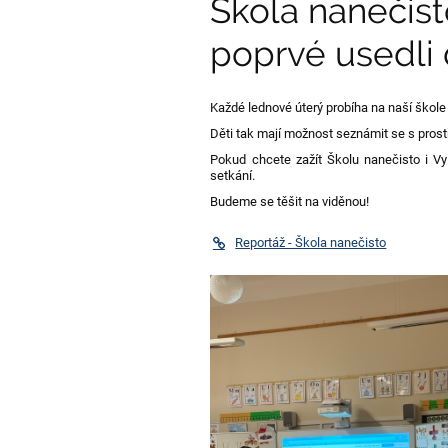
Škola nanečist
poprvé usedli 
Každé lednové úterý probíha na naší škol
Děti tak mají možnost seznámit se s prostř
Pokud chcete zažít Školu nanečisto i Vy
setkání.
Budeme se těšit na viděnou!
Reportáž - Škola nanečisto