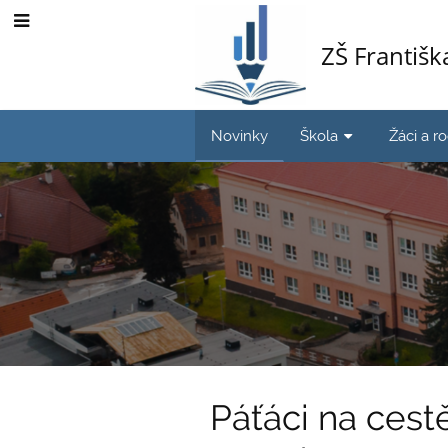
ZŠ Františ
Novinky
Škola
Žáci a r
Novinky
Páťáci na cest