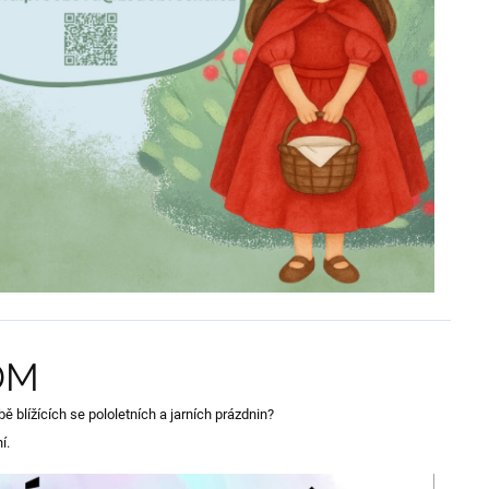
DM
ě blížících se pololetních a jarních prázdnin?
í.