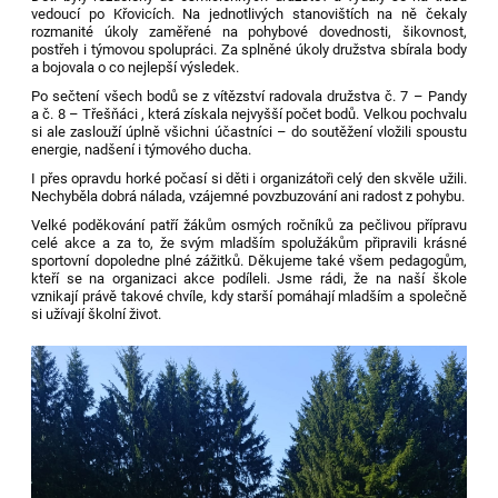
vedoucí po Křovicích. Na jednotlivých stanovištích na ně čekaly
rozmanité úkoly zaměřené na pohybové dovednosti, šikovnost,
postřeh i týmovou spolupráci. Za splněné úkoly družstva sbírala body
a bojovala o co nejlepší výsledek.
Po sečtení všech bodů se z vítězství radovala družstva č. 7 – Pandy
a č. 8 – Třešňáci , která získala nejvyšší počet bodů. Velkou pochvalu
si ale zaslouží úplně všichni účastníci – do soutěžení vložili spoustu
energie, nadšení i týmového ducha.
I přes opravdu horké počasí si děti i organizátoři celý den skvěle užili.
Nechyběla dobrá nálada, vzájemné povzbuzování ani radost z pohybu.
Velké poděkování patří žákům osmých ročníků za pečlivou přípravu
celé akce a za to, že svým mladším spolužákům připravili krásné
sportovní dopoledne plné zážitků. Děkujeme také všem pedagogům,
kteří se na organizaci akce podíleli. Jsme rádi, že na naší škole
vznikají právě takové chvíle, kdy starší pomáhají mladším a společně
si užívají školní život.