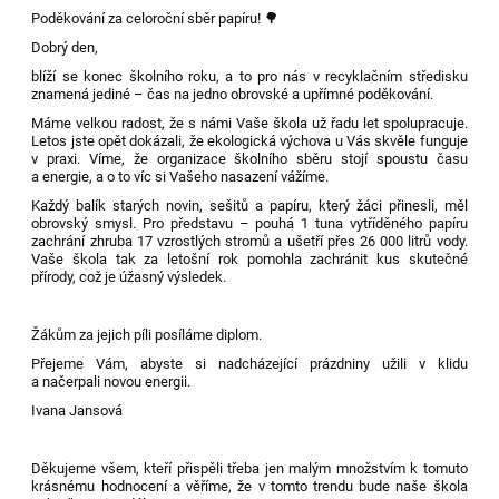
Poděkování za celoroční sběr papíru! 🌳
Dobrý den,
blíží se konec školního roku, a to pro nás v recyklačním středisku
znamená jediné – čas na jedno obrovské a upřímné poděkování.
Máme velkou radost, že s námi Vaše škola už řadu let spolupracuje.
Letos jste opět dokázali, že ekologická výchova u Vás skvěle funguje
v praxi. Víme, že organizace školního sběru stojí spoustu času
a energie, a o to víc si Vašeho nasazení vážíme.
Každý balík starých novin, sešitů a papíru, který žáci přinesli, měl
obrovský smysl. Pro představu – pouhá 1 tuna vytříděného papíru
zachrání zhruba 17 vzrostlých stromů a ušetří přes 26 000 litrů vody.
Vaše škola tak za letošní rok pomohla zachránit kus skutečné
přírody, což je úžasný výsledek.
Žákům za jejich píli posíláme diplom.
Přejeme Vám, abyste si nadcházející prázdniny užili v klidu
a načerpali novou energii.
Ivana Jansová
Děkujeme všem, kteří přispěli třeba jen malým množstvím k tomuto
krásnému hodnocení a věříme, že v tomto trendu bude naše škola