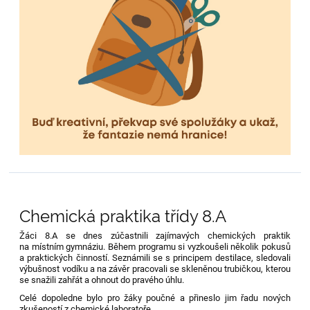
Chemická praktika třídy 8.A
Žáci 8.A se dnes zúčastnili zajímavých chemických praktik
na místním gymnáziu. Během programu si vyzkoušeli několik pokusů
a praktických činností. Seznámili se s principem destilace, sledovali
výbušnost vodíku a na závěr pracovali se skleněnou trubičkou, kterou
se snažili zahřát a ohnout do pravého úhlu.
Celé dopoledne bylo pro žáky poučné a přineslo jim řadu nových
zkušeností z chemické laboratoře.