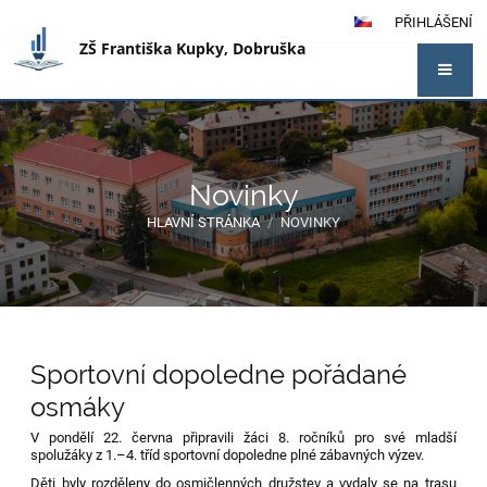
PŘIHLÁŠENÍ
ZŠ Františka Kupky, Dobruška
Novinky
HLAVNÍ STRÁNKA
/
NOVINKY
Novinky
Sportovní dopoledne pořádané
osmáky
V pondělí 22. června připravili žáci 8. ročníků pro své mladší
spolužáky z 1.–4. tříd sportovní dopoledne plné zábavných výzev.
Děti byly rozděleny do osmičlenných družstev a vydaly se na trasu