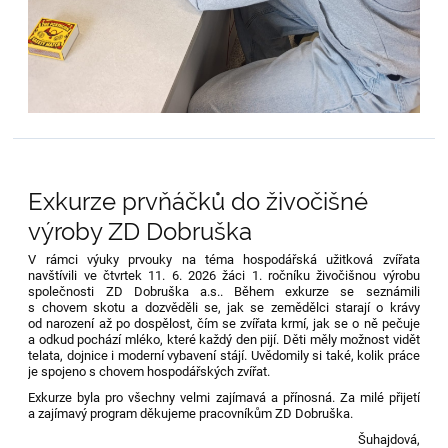
Exkurze prvňáčků do živočišné
výroby ZD Dobruška
V rámci výuky prvouky na téma hospodářská užitková zvířata
navštívili ve čtvrtek 11. 6. 2026 žáci 1. ročníku živočišnou výrobu
společnosti ZD Dobruška a.s.. Během exkurze se seznámili
s chovem skotu a dozvěděli se, jak se zemědělci starají o krávy
od narození až po dospělost, čím se zvířata krmí, jak se o ně pečuje
a odkud pochází mléko, které každý den pijí. Děti měly možnost vidět
telata, dojnice i moderní vybavení stájí. Uvědomily si také, kolik práce
je spojeno s chovem hospodářských zvířat.
Exkurze byla pro všechny velmi zajímavá a přínosná. Za milé přijetí
a zajímavý program děkujeme pracovníkům ZD Dobruška.
Šuhajdová,