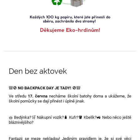
Den bez aktovek
🎒🚫
NO BACKPACK DAY JE TADY!
🚫🎒
Ve středu
17. června
necháme školní batohy doma a ukážeme, že
školní pomůcky se dají přinést i úplně jinak.
🧺 Bedýnka?🛒 Nákupní vozík?🧳 Kufr?🪣 Kbelík?🚜 Nebo něco ještě
bláznivějšího?
Fantazii se meze nekladou! Jediným pravidlem je, že si své věci